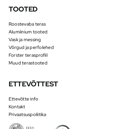
TOOTED
Roostevaba teras
Alumiinium tooted
Vask ja messing
Võrgud ja perfolehed
Forster terasprofiil
Muud terastooted
ETTEVÕTTEST
Ettevõtte info
Kontakt
Privaatsuspoliitika