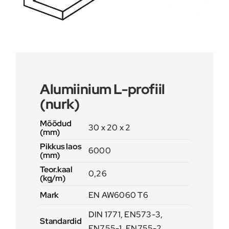
Alumiinium L-profiil
(nurk)
Mõõdud
30 x 20 x 2
(mm)
Pikkus laos
6000
(mm)
Teor.kaal
0,26
(kg/m)
Mark
EN AW6060 T6
DIN 1771, EN573-3,
Standardid
EN755-1, EN755-2