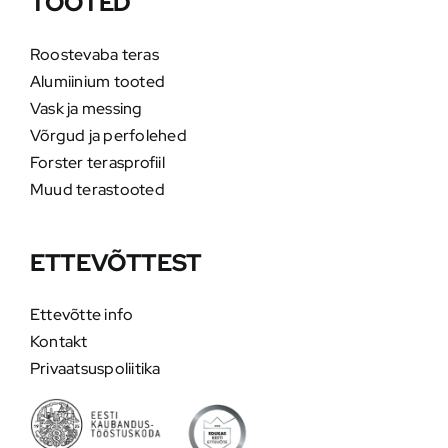
TOOTED
Roostevaba teras
Alumiinium tooted
Vask ja messing
Võrgud ja perfolehed
Forster terasprofiil
Muud terastooted
ETTEVÕTTEST
Ettevõtte info
Kontakt
Privaatsuspoliitika